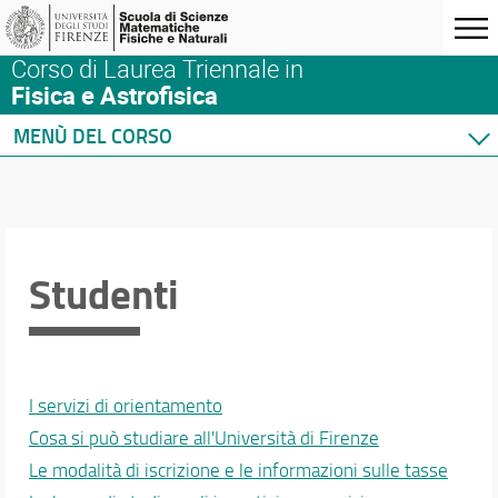
Corso di Laurea Triennale in
Fisica e Astrofisica
MENÙ DEL CORSO
Home
Corso di studio
Didattica
Docenti
Studenti
Orario e calendari
I servizi di orientamento
Cosa si può studiare all'Università di Firenze
Le modalità di iscrizione e le informazioni sulle tasse