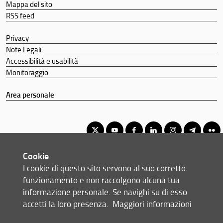
Mappa del sito
RSS feed
Privacy
Note Legali
Accessibilità e usabilità
Monitoraggio
Area personale
Cookie
Corso di Laurea Triennale in Fisica e Astrofisica
I cookie di questo sito servono al suo corretto
© Copyright 2012-2026 Università degli Studi di Firenze UNIFI
funzionamento e non raccolgono alcuna tua
P.IVA/Cod.Fis 01279680480
informazione personale. Se navighi su di esso
accetti la loro presenza.
Maggiori informazioni
Viale Morgagni, 40/44 - 50134 Firenze (FI)
Tel: +39 055 2751352