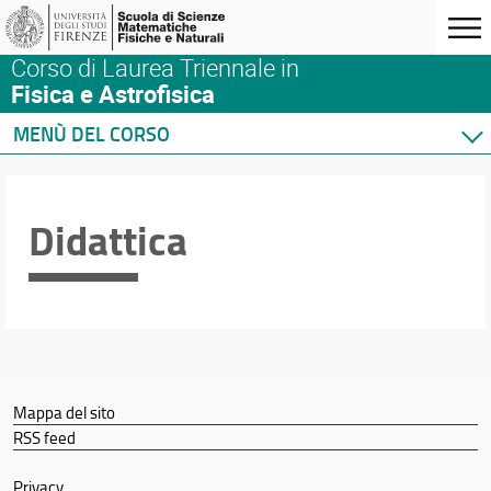
Corso di Laurea Triennale in
Fisica e Astrofisica
MENÙ DEL CORSO
Home
Corso di studio
Didattica
Didattica
Docenti
Orario e calendari
Mappa del sito
RSS feed
Privacy