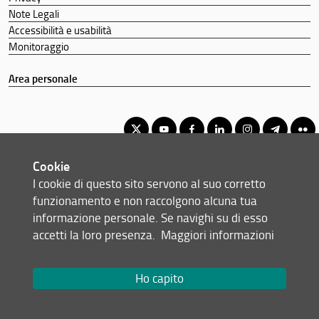
Note Legali
Accessibilità e usabilità
Monitoraggio
Area personale
Cookie
Corso di Laurea Triennale in Fisica e Astrofisica
I cookie di questo sito servono al suo corretto
© Copyright 2012-2026 Università degli Studi di Firenze UNIFI
funzionamento e non raccolgono alcuna tua
P.IVA/Cod.Fis 01279680480
informazione personale. Se navighi su di esso
accetti la loro presenza.
Maggiori informazioni
Viale Morgagni, 40/44 - 50134 Firenze (FI)
Tel: +39 055 2751352
Email:
scuola(AT)scienze.unifi.it
Ho capito
Redazione Web